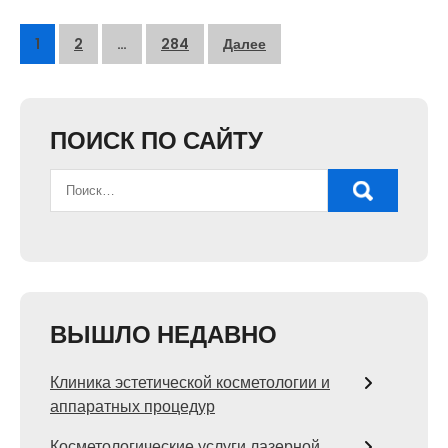
Пагинация
1
2
…
284
Далее
записей
ПОИСК ПО САЙТУ
ВЫШЛО НЕДАВНО
Клиника эстетической косметологии и
аппаратных процедур
Косметологические услуги лазерной