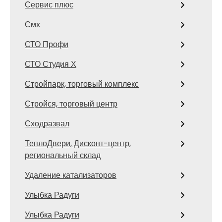
Сервис плюс
Смх
СТО Профи
СТО Студия Х
Стройпарк, торговый комплекс
Стройся, торговый центр
Сходразвал
ТеплоДвери, Дисконт-центр,
региональный склад
Удаление катализаторов
Улыбка Радуги
Улыбка Радуги