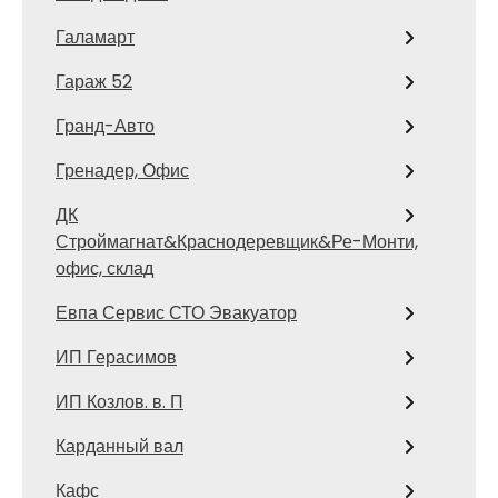
Галамарт
Гараж 52
Гранд-Авто
Гренадер, Офис
ДК
Строймагнат&Краснодеревщик&Ре-Монти,
офис, склад
Евпа Сервис СТО Эвакуатор
ИП Герасимов
ИП Козлов. в. П
Карданный вал
Кафс