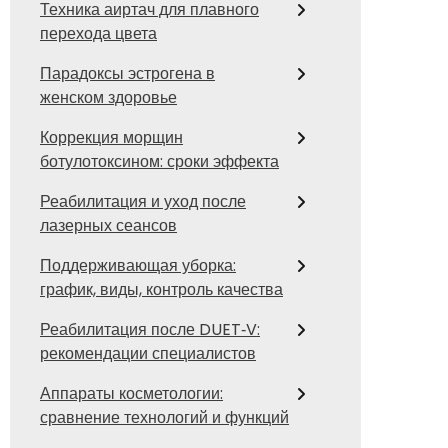
Техника аиртач для плавного
перехода цвета
Парадоксы эстрогена в
женском здоровье
Коррекция морщин
ботулотоксином: сроки эффекта
Реабилитация и уход после
лазерных сеансов
Поддерживающая уборка:
график, виды, контроль качества
Реабилитация после DUET‑V:
рекомендации специалистов
Аппараты косметологии:
сравнение технологий и функций