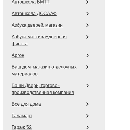
Автошкола БМТТ
Автошкола ДОСААФ
Азбука дверей, магазин
Азбука массива-дверная
фиеста
Аргон
Ваш дом, магазин отделочных
материалов
Ваши Двери, торгово-
производственная компания
Все для дома
Галамарт
Гараж 52