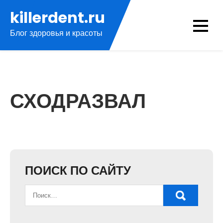
Перейти
killerdent.ru
к
Блог здоровья и красоты
содержимому
СХОДРАЗВАЛ
ПОИСК ПО САЙТУ