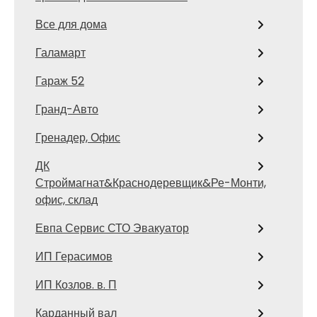
Все для дома
Галамарт
Гараж 52
Гранд-Авто
Гренадер, Офис
ДК
Строймагнат&Краснодеревщик&Ре-Монти,
офис, склад
Евпа Сервис СТО Эвакуатор
ИП Герасимов
ИП Козлов. в. П
Карданный вал