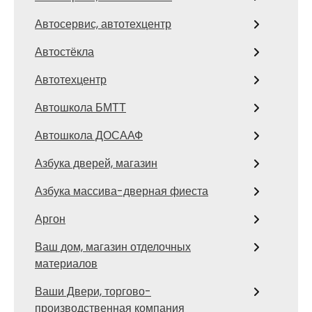
Автосервис, автотехцентр
Автостёкла
Автотехцентр
Автошкола БМТТ
Автошкола ДОСААФ
Азбука дверей, магазин
Азбука массива-дверная фиеста
Аргон
Ваш дом, магазин отделочных
материалов
Ваши Двери, торгово-
производственная компания