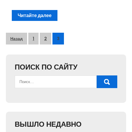
Читайте далее
Пагинация
Назад
1
2
3
записей
ПОИСК ПО САЙТУ
ВЫШЛО НЕДАВНО