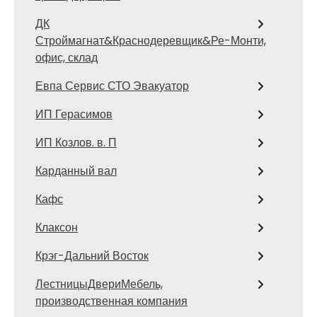
ДК
Строймагнат&Краснодеревщик&Ре-Монти,
офис, склад
Евпа Сервис СТО Эвакуатор
ИП Герасимов
ИП Козлов. в. П
Карданный вал
Кафс
Клаксон
Крэг-Дальний Восток
ЛестницыДвериМебель,
производственная компания