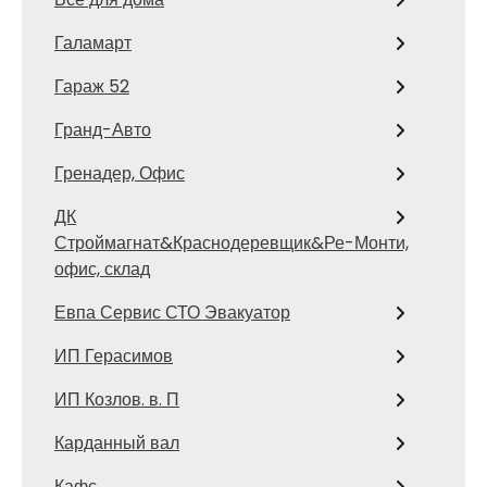
Галамарт
Гараж 52
Гранд-Авто
Гренадер, Офис
ДК
Строймагнат&Краснодеревщик&Ре-Монти,
офис, склад
Евпа Сервис СТО Эвакуатор
ИП Герасимов
ИП Козлов. в. П
Карданный вал
Кафс