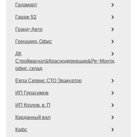
Галамарт
Гараж 52
Гранд-Авто
Гренадер, Офис
ДК
Строймагнат&Краснодеревщик&Ре-Монти,
офис, склад
Евпа Сервис СТО Эвакуатор
ИП Герасимов
ИП Козлов. в. П
Карданный вал
Кафс