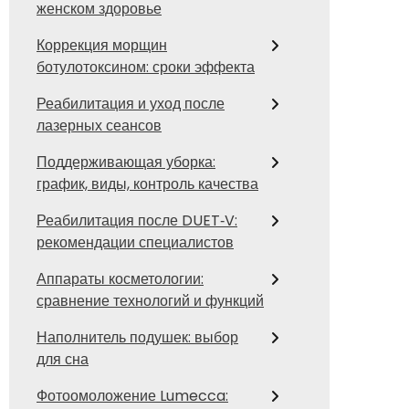
женском здоровье
Коррекция морщин
ботулотоксином: сроки эффекта
Реабилитация и уход после
лазерных сеансов
Поддерживающая уборка:
график, виды, контроль качества
Реабилитация после DUET‑V:
рекомендации специалистов
Аппараты косметологии:
сравнение технологий и функций
Наполнитель подушек: выбор
для сна
Фотоомоложение Lumecca: