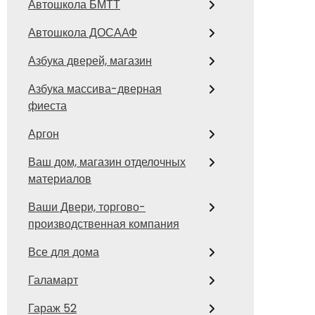
Автошкола БМТТ
Автошкола ДОСААФ
Азбука дверей, магазин
Азбука массива-дверная
фиеста
Аргон
Ваш дом, магазин отделочных
материалов
Ваши Двери, торгово-
производственная компания
Все для дома
Галамарт
Гараж 52